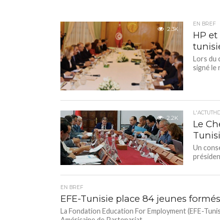
EN BREF
2.3K
HP et 
tunis
Lors du 
signé le
L'ACTUTH
2.2K
Le Ch
Tunisi
Un conse
présiden
EN BREF
EFE-Tunisie place 84 jeunes formés
La Fondation Education For Employment (EFE-Tunisie),
Américaine de Partenariat...