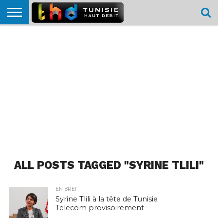
HOME
L’ACTUTHD
EN
PODCASTS
TEST
COMPARATIF
CARTE DE
CONTACT
BREF
DÉBIT
DÉBIT
COUVERTURE
MOBILE
MOBILE
ALL POSTS TAGGED "SYRINE TLILI"
EN BREF
Syrine Tlili à la tête de Tunisie
Telecom provisoirement