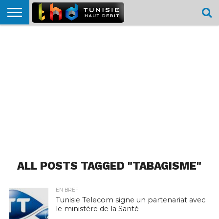
HOME
L’ACTUTHD
EN
PODCASTS
TEST
COMPARATIF
CARTE DE
CONTACT
BREF
DÉBIT
DÉBIT
COUVERTURE
MOBILE
MOBILE
ALL POSTS TAGGED "TABAGISME"
EN BREF
Tunisie Telecom signe un partenariat avec
le ministère de la Santé