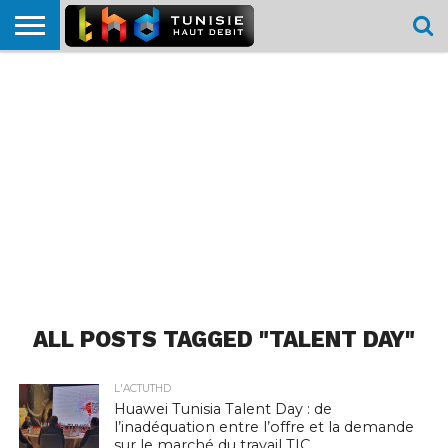
HOME
L’ACTUTHD
EN
PODCASTS
TEST
COMPARATIF
CARTE DE
CONTACT
BREF
DÉBIT
DÉBIT
COUVERTURE
MOBILE
MOBILE
ALL POSTS TAGGED "TALENT DAY"
L'ACTUTHD
Huawei Tunisia Talent Day : de
l’inadéquation entre l’offre et la demande
sur le marché du travail TIC