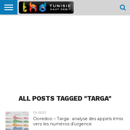
HOME
L’ACTUTHD
EN
PODCASTS
TEST
COMPARATIF
CARTE DE
CONTACT
BREF
DÉBIT
DÉBIT
COUVERTURE
MOBILE
MOBILE
ALL POSTS TAGGED "TARGA"
EN BREF
Ooredoo – Targa : analyse des appels émis
vers les numéros d’urgence