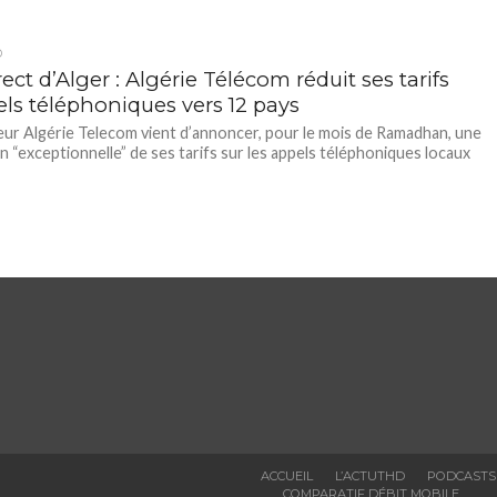
D
ect d’Alger : Algérie Télécom réduit ses tarifs
els téléphoniques vers 12 pays
eur Algérie Telecom vient d’annoncer, pour le mois de Ramadhan, une
n “exceptionnelle” de ses tarifs sur les appels téléphoniques locaux
ACCUEIL
L’ACTUTHD
PODCASTS
COMPARATIF DÉBIT MOBILE