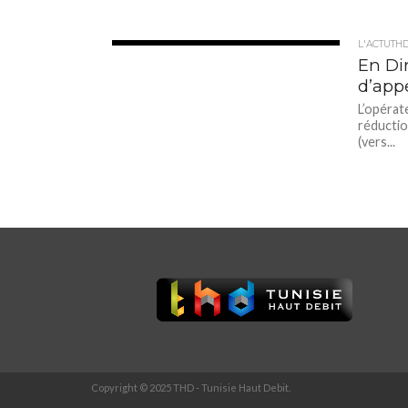
L'ACTUTH
4.9K
En Dir
d’app
L’opérat
réductio
(vers...
Copyright © 2025 THD - Tunisie Haut Debit.