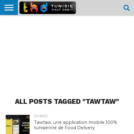
HOME
L’ACTUTHD
EN
PODCASTS
TEST
COMPARATIF
CARTE DE
CONTACT
BREF
DÉBIT
DÉBIT
COUVERTURE
MOBILE
MOBILE
ALL POSTS TAGGED "TAWTAW"
EN BREF
Tawtaw, une application mobile 100%
tunisienne de Food Delivery