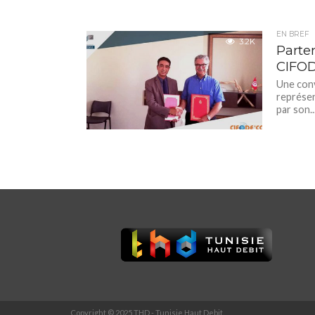
EN BREF
3.2K
Parten
CIFOD
Une conv
représe
par son..
Copyright © 2025 THD - Tunisie Haut Debit.