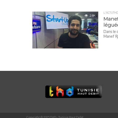
L'ACTUTH
2.8K
Manef
légué
Dans le 
Manef Rje
Copyright © 2025 THD - Tunisie Haut Debit.