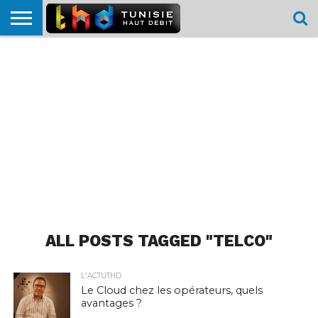
HOME
L’ACTUTHD
EN
PODCASTS
TEST
COMPARATIF
CARTE DE
CONTACT
BREF
DÉBIT
DÉBIT
COUVERTURE
MOBILE
MOBILE
ALL POSTS TAGGED "TELCO"
L'ACTUTHD
Le Cloud chez les opérateurs, quels
avantages ?