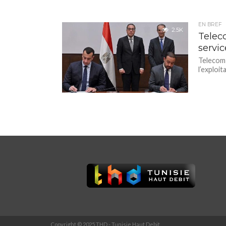
EN BREF
2.5K
Telec
servi
Telecom 
l’exploi
Copyright © 2025 THD - Tunisie Haut Debit.