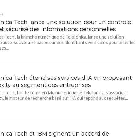
SÉ
ónica Tech lance une solution pour un contrôle
 et sécurisé des informations personnelles
ca Tech , la branche numérique de Telefónica, lance une solution
té auto-souveraine basée sur des identifiants vérifiables pour aider les
es...
ónica Tech étend ses services d’IA en proposant
exity au segment des entreprises
ca Tech , l’unité commerciale numérique de Telefónica, s’associe à
ty, le moteur de recherche basé sur l’IA qui répond aux requêtes...
ónica Tech et IBM signent un accord de