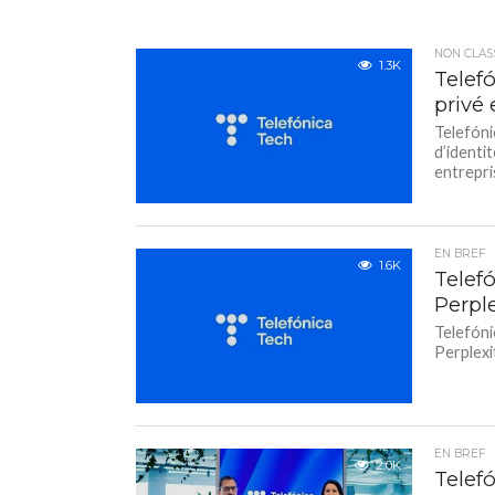
NON CLAS
1.3K
Telef
privé
Telefóni
d’identi
entrepris
EN BREF
1.6K
Telef
Perpl
Telefóni
Perplexi
EN BREF
2.0K
Telef