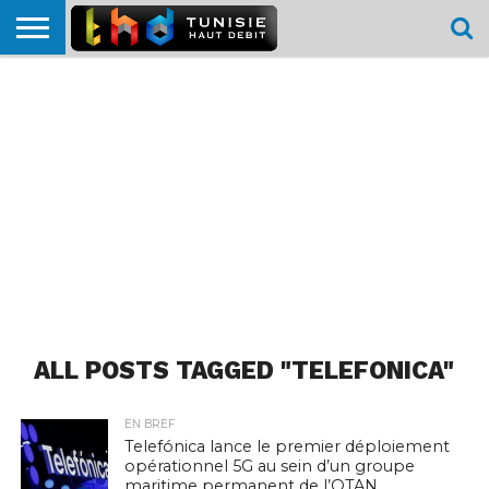
HOME
L’ACTUTHD
EN
PODCASTS
TEST
COMPARATIF
CARTE DE
CONTACT
BREF
DÉBIT
DÉBIT
COUVERTURE
MOBILE
MOBILE
ALL POSTS TAGGED "TELEFONICA"
EN BREF
Telefónica lance le premier déploiement
opérationnel 5G au sein d’un groupe
maritime permanent de l’OTAN