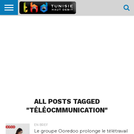
HOME
L’ACTUTHD
EN
PODCASTS
TEST
COMPARATIF
CARTE DE
CONTACT
BREF
DÉBIT
DÉBIT
COUVERTURE
MOBILE
MOBILE
ALL POSTS TAGGED
"TÉLÉOCMMUNICATION"
EN BREF
Le groupe Ooredoo prolonge le télétravail