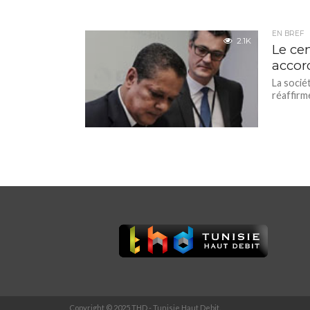
EN BREF
2.1K
Le ce
accor
La socié
réaffirme
Copyright © 2025 THD - Tunisie Haut Debit.