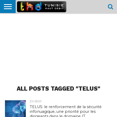
HOME
L’ACTUTHD
EN
PODCASTS
TEST
COMPARATIF
CARTE DE
CONTACT
BREF
DÉBIT
DÉBIT
COUVERTURE
MOBILE
MOBILE
ALL POSTS TAGGED "TELUS"
EN BREF
TELUS: le renforcement de la sécurité
infonuagique, une priorité pour les
dirigeants dans le domaine IT