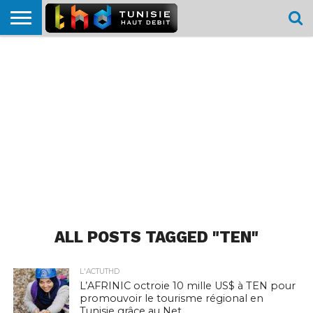
HOME
L’ACTUTHD
EN
PODCASTS
TEST
COMPARATIF
CARTE DE
CONTACT
BREF
DÉBIT
DÉBIT
COUVERTURE
MOBILE
MOBILE
ALL POSTS TAGGED "TEN"
L'ACTUTHD
L’AFRINIC octroie 10 mille US$ à TEN pour
promouvoir le tourisme régional en
Tunisie grâce au Net