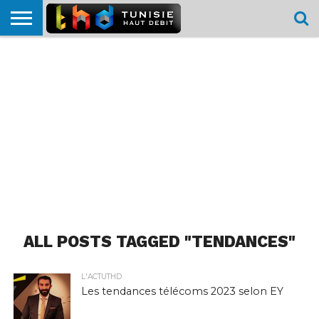
HOME
L’ACTUTHD
EN
PODCASTS
TEST
COMPARATIF
CARTE DE
CONTACT
BREF
DÉBIT
DÉBIT
COUVERTURE
MOBILE
MOBILE
ALL POSTS TAGGED "TENDANCES"
L'ACTUTHD
Les tendances télécoms 2023 selon EY