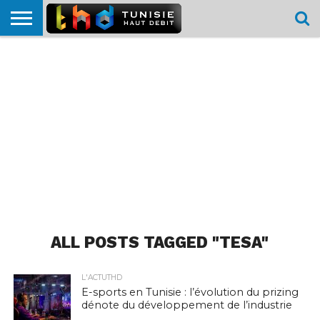
HOME
L’ACTUTHD
EN
PODCASTS
TEST
COMPARATIF
CARTE DE
CONTACT
BREF
DÉBIT
DÉBIT
COUVERTURE
MOBILE
MOBILE
ALL POSTS TAGGED "TESA"
L'ACTUTHD
E-sports en Tunisie : l’évolution du prizing
dénote du développement de l’industrie