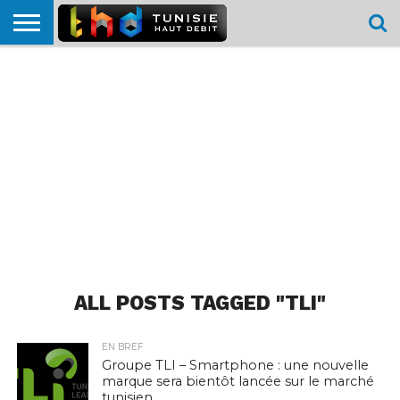
HOME
L’ACTUTHD
EN
PODCASTS
TEST
COMPARATIF
CARTE DE
CONTACT
BREF
DÉBIT
DÉBIT
COUVERTURE
MOBILE
MOBILE
ALL POSTS TAGGED "TLI"
EN BREF
Groupe TLI – Smartphone : une nouvelle
marque sera bientôt lancée sur le marché
tunisien