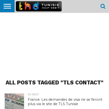
HOME
L’ACTUTHD
EN
PODCASTS
TEST
COMPARATIF
CARTE DE
CONTACT
BREF
DÉBIT
DÉBIT
COUVERTURE
MOBILE
MOBILE
ALL POSTS TAGGED "TLS CONTACT"
EN BREF
France: Les demandes de visa ne se feront
plus via le site de TLS Tunisie