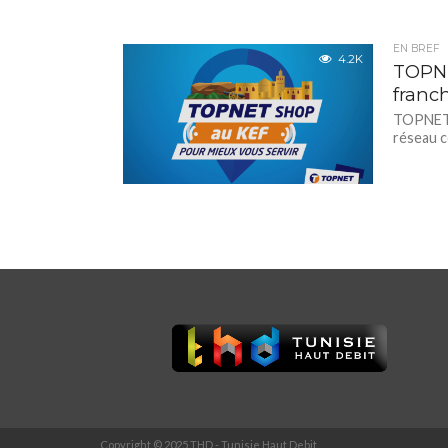
EN BREF
4.2K
TOPNE
franc
TOPNET, 
réseau c
Copyright © 2025 THD - Tunisie Haut Debit.