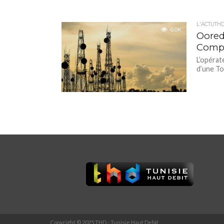
L'ACTUTH
6.0K
Oored
Comp
L’opérat
d’une To
Copyright © 2025 THD - Tunisie Haut Debit.