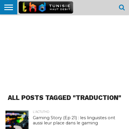
HOME
L’ACTUTHD
EN
PODCASTS
TEST
COMPARATIF
CARTE DE
CONTACT
BREF
DÉBIT
DÉBIT
COUVERTURE
MOBILE
MOBILE
ALL POSTS TAGGED "TRADUCTION"
L'ACTUTHD
Gaming Story (Ep 21) : les linguistes ont
aussi leur place dans le gaming