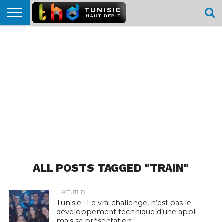
HOME
L’ACTUTHD
EN
PODCASTS
TEST
COMPARATIF
CARTE DE
CONTACT
BREF
DÉBIT
DÉBIT
COUVERTURE
MOBILE
MOBILE
ALL POSTS TAGGED "TRAIN"
L'ACTUTHD
Tunisie : Le vrai challenge, n’est pas le
développement technique d’une appli
mais sa présentation