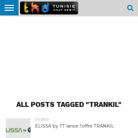
HOME
L’ACTUTHD
EN
PODCASTS
TEST
COMPARATIF
CARTE DE
CONTACT
BREF
DÉBIT
DÉBIT
COUVERTURE
MOBILE
MOBILE
ALL POSTS TAGGED "TRANKIL"
EN BREF
ELISSA by TT lance l’offre TRANKIL