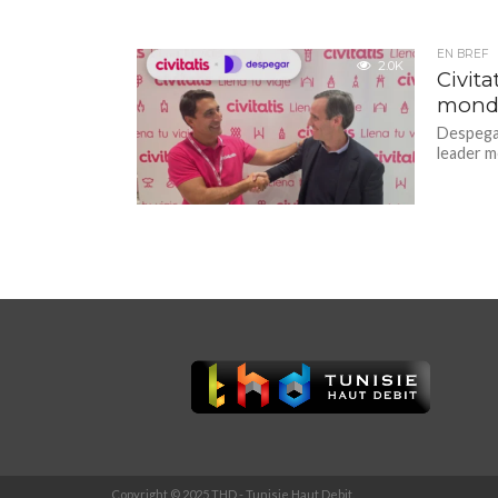
EN BREF
2.0K
Civita
mondia
Despegar,
leader mo
Copyright © 2025 THD - Tunisie Haut Debit.