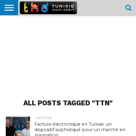
HOME
L’ACTUTHD
EN
PODCASTS
TEST
COMPARATIF
CARTE DE
CONTACT
BREF
DÉBIT
DÉBIT
COUVERTURE
MOBILE
MOBILE
ALL POSTS TAGGED "TTN"
L'ACTUTHD
Facture électronique en Tunisie: un
dispositif sophistiqué pour un marché en
stagnation