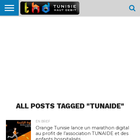
HOME
L’ACTUTHD
EN
PODCASTS
TEST
COMPARATIF
CARTE DE
CONTACT
BREF
DÉBIT
DÉBIT
COUVERTURE
MOBILE
MOBILE
ALL POSTS TAGGED "TUNAIDE"
EN BREF
Orange Tunisie lance un marathon digital
au profit de l’association TUNAIDE et des
enfants hospitalisés