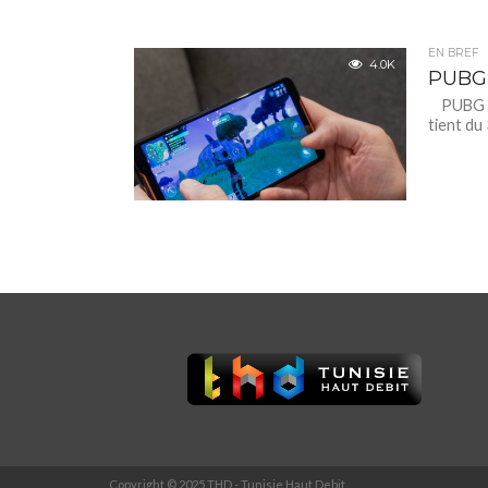
EN BREF
4.0K
PUBG 
PUBG Tun
tient du 
Copyright © 2025 THD - Tunisie Haut Debit.