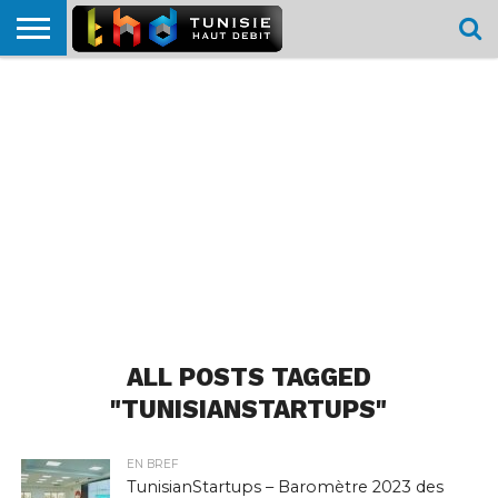
HOME
L’ACTUTHD
EN
PODCASTS
TEST
COMPARATIF
CARTE DE
CONTACT
BREF
DÉBIT
DÉBIT
COUVERTURE
MOBILE
MOBILE
ALL POSTS TAGGED
"TUNISIANSTARTUPS"
EN BREF
TunisianStartups – Baromètre 2023 des