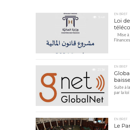
EN BREF
9.4K
Loi d
téléco
Mise à j
Finances
EN BREF
21.3K
Global
baiss
Suite à 
par la loi
EN BREF
6.6K
Le Par