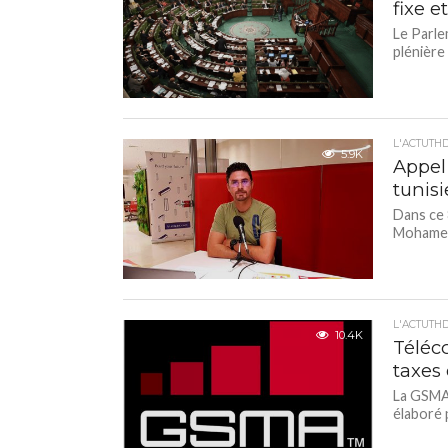
fixe e
Le Parle
plénière
L'ACTUTH
5.9K
Appel 
tunis
Dans ce 
Mohamed 
L'ACTUTH
10.4K
Téléc
taxes 
La GSMA 
élaboré 