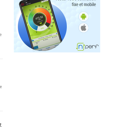
e
ée
t