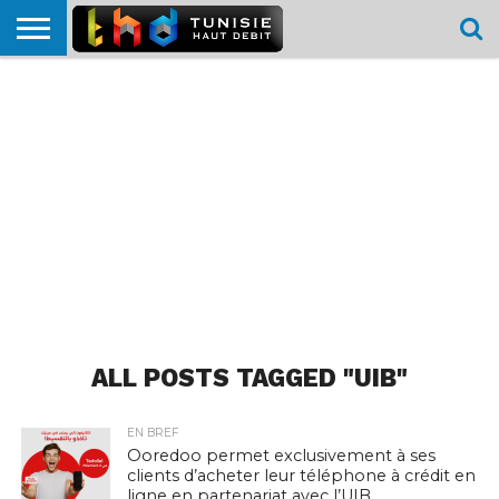
HOME
L’ACTUTHD
EN
PODCASTS
TEST
COMPARATIF
CARTE DE
CONTACT
BREF
DÉBIT
DÉBIT
COUVERTURE
MOBILE
MOBILE
ALL POSTS TAGGED "UIB"
EN BREF
Ooredoo permet exclusivement à ses
clients d’acheter leur téléphone à crédit en
ligne en partenariat avec l’UIB