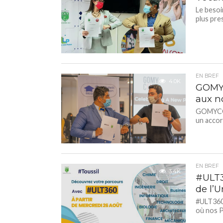
Le besoi
plus pre
EN BREF
4.0K
GOMYC
aux n
GOMYCODE
un accor
EN BREF
3.4K
#ULT3
de l’U
#ULT360°
où nos P