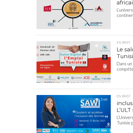
afric
L’univer
continen
EN BREF
4.2K
Le sal
Tunis
Dans un 
compétenc
EN BREF
3.4K
inclu
L’ULT 
L’Univer
Tunisie p