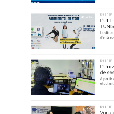
EN BREF
4.2K
L’ULT
TUNIS
La situa
d’entrep
EN BREF
3.2K
L’Univ
de se
A partir
étudiant
EN BREF
3.8K
Vocal