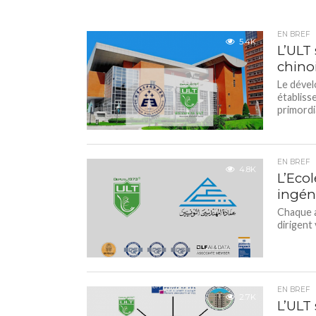
EN BREF
5.4K
L’ULT
chino
Le dével
établis
primordi
EN BREF
4.8K
L’Eco
ingén
Chaque a
dirigent 
EN BREF
2.7K
L’ULT