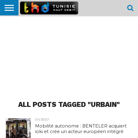
HOME
L’ACTUTHD
EN
PODCASTS
TEST
COMPARATIF
CARTE DE
CONTACT
BREF
DÉBIT
DÉBIT
COUVERTURE
MOBILE
MOBILE
ALL POSTS TAGGED "URBAIN"
EN BREF
Mobilité autonome : BENTELER acquiert
ioki et crée un acteur européen intégré