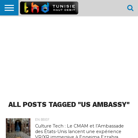
HOME
L’ACTUTHD
EN
PODCASTS
TEST
COMPARATIF
CARTE DE
CONTACT
BREF
DÉBIT
DÉBIT
COUVERTURE
MOBILE
MOBILE
ALL POSTS TAGGED "US AMBASSY"
EN BREF
Culture Tech : Le CMAM et l’Ambassade
des États-Unis lancent une expérience
VR/XR immersive à Ennejma Ezzahra