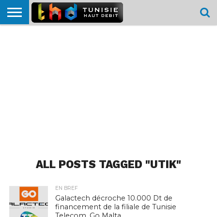
HOME
L’ACTUTHD
EN
PODCASTS
TEST
COMPARATIF
CARTE DE
CONTACT
BREF
DÉBIT
DÉBIT
COUVERTURE
MOBILE
MOBILE
ALL POSTS TAGGED "UTIK"
EN BREF
Galactech décroche 10.000 Dt de
financement de la filiale de Tunisie
Telecom, Go Malta