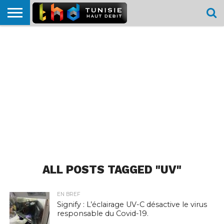
HOME
L’ACTUTHD
EN
PODCASTS
TEST
COMPARATIF
CARTE DE
CONTACT
BREF
DÉBIT
DÉBIT
COUVERTURE
MOBILE
MOBILE
ALL POSTS TAGGED "UV"
EN BREF
Signify : L’éclairage UV-C désactive le virus
responsable du Covid-19.