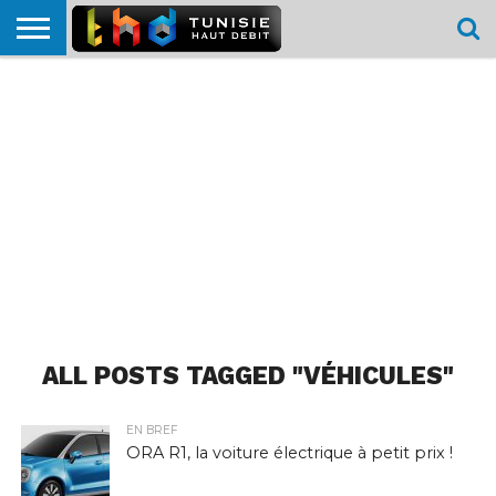
HOME
L’ACTUTHD
EN
PODCASTS
TEST
COMPARATIF
CARTE DE
CONTACT
BREF
DÉBIT
DÉBIT
COUVERTURE
MOBILE
MOBILE
ALL POSTS TAGGED "VÉHICULES"
EN BREF
ORA R1, la voiture électrique à petit prix !