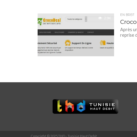
EN BREF
2.9K
Crocod
Après un
reprise d
Copyright © 2025 THD - Tunisie Haut Debit.