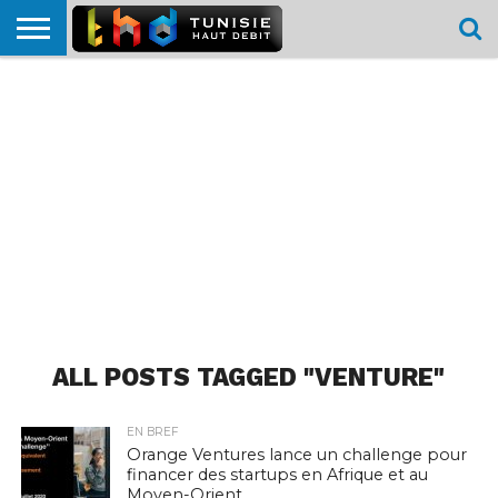
HOME
L’ACTUTHD
EN
PODCASTS
TEST
COMPARATIF
CARTE DE
CONTACT
BREF
DÉBIT
DÉBIT
COUVERTURE
MOBILE
MOBILE
ALL POSTS TAGGED "VENTURE"
EN BREF
Orange Ventures lance un challenge pour
financer des startups en Afrique et au
Moyen-Orient