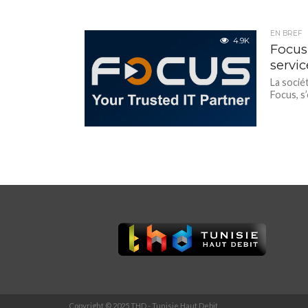
EN BREF
4.9K
Focus
servi
La socié
Focus, s
Copyright © 2025 THD - Tunisie Haut Debit.