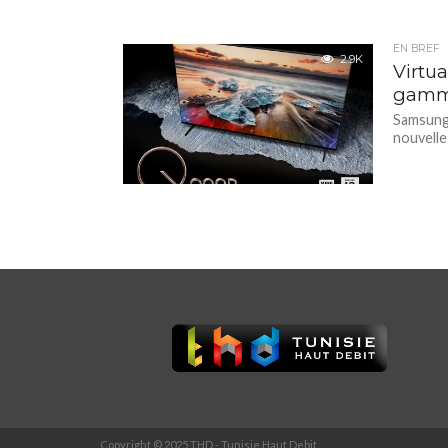
EN BREF
2.9K
Virtu
gamme
Samsung 
nouvelle
Copyright © 2025 THD - Tunisie Haut Debit.