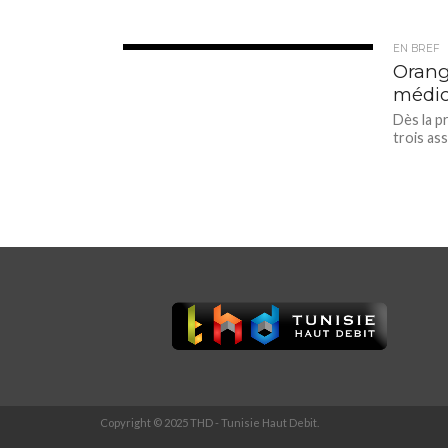
EN BREF
3.6K
Orange
médic
Dès la p
trois as
Copyright © 2025 THD - Tunisie Haut Debit.