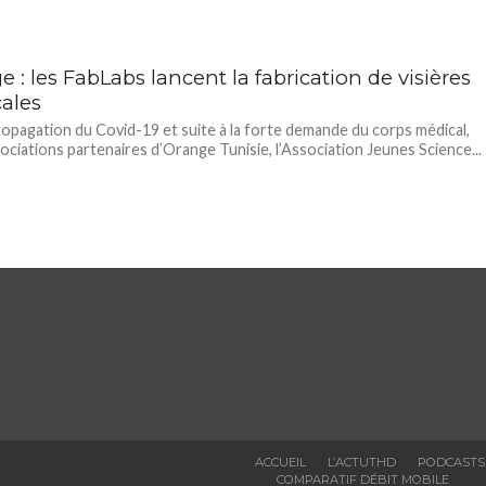
 : les FabLabs lancent la fabrication de visières
ales
ropagation du Covid-19 et suite à la forte demande du corps médical,
sociations partenaires d’Orange Tunisie, l’Association Jeunes Science...
ACCUEIL
L’ACTUTHD
PODCASTS
COMPARATIF DÉBIT MOBILE