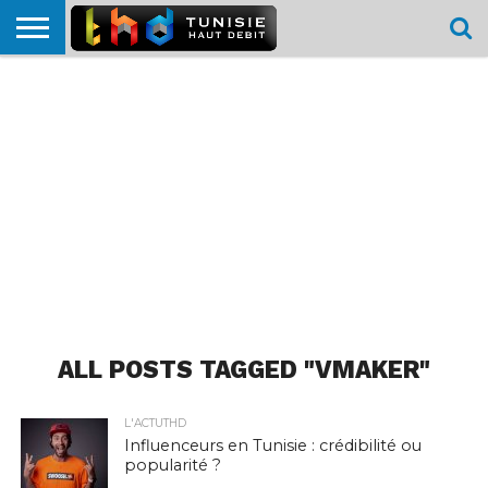
HOME
L’ACTUTHD
EN
PODCASTS
TEST
COMPARATIF
CARTE DE
CONTACT
BREF
DÉBIT
DÉBIT
COUVERTURE
MOBILE
MOBILE
ALL POSTS TAGGED "VMAKER"
L'ACTUTHD
Influenceurs en Tunisie : crédibilité ou
popularité ?