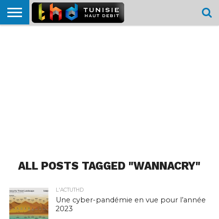
HOME
L’ACTUTHD
EN
PODCASTS
TEST
COMPARATIF
CARTE DE
CONTACT
BREF
DÉBIT
DÉBIT
COUVERTURE
MOBILE
MOBILE
ALL POSTS TAGGED "WANNACRY"
L'ACTUTHD
Une cyber-pandémie en vue pour l’année
2023