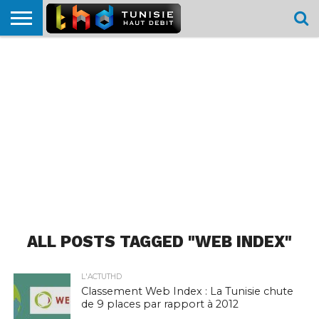
HOME
L’ACTUTHD
EN
PODCASTS
TEST
COMPARATIF
CARTE DE
CONTACT
BREF
DÉBIT
DÉBIT
COUVERTURE
MOBILE
MOBILE
ALL POSTS TAGGED "WEB INDEX"
L'ACTUTHD
Classement Web Index : La Tunisie chute
de 9 places par rapport à 2012