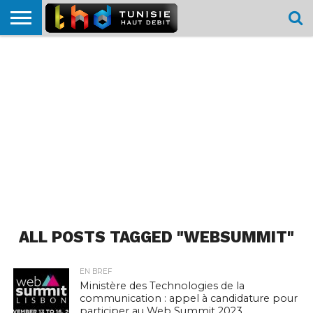
HOME
L’ACTUTHD
EN
PODCASTS
TEST
COMPARATIF
CARTE DE
CONTACT
BREF
DÉBIT
DÉBIT
COUVERTURE
MOBILE
MOBILE
ALL POSTS TAGGED "WEBSUMMIT"
EN BREF
Ministère des Technologies de la
communication : appel à candidature pour
participer au Web Summit 2023