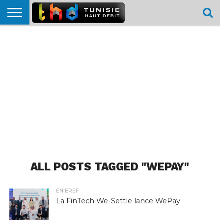
HOME
L’ACTUTHD
EN
PODCASTS
TEST
COMPARATIF
CARTE DE
CONTACT
BREF
DÉBIT
DÉBIT
COUVERTURE
MOBILE
MOBILE
ALL POSTS TAGGED "WEPAY"
EN BREF
La FinTech We-Settle lance WePay