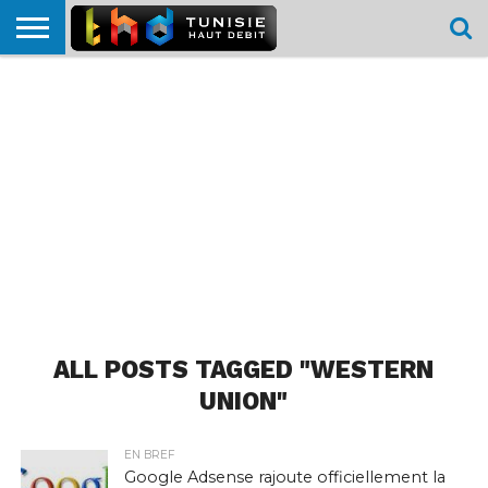
HOME
L’ACTUTHD
EN
PODCASTS
TEST
COMPARATIF
CARTE DE
CONTACT
BREF
DÉBIT
DÉBIT
COUVERTURE
MOBILE
MOBILE
ALL POSTS TAGGED "WESTERN
UNION"
EN BREF
Google Adsense rajoute officiellement la